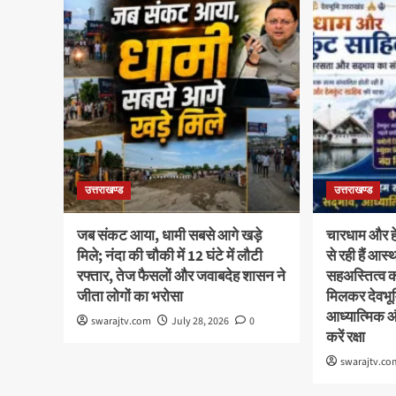
उत्तराखण्ड
उत्तराखण्ड
जब संकट आया, धामी सबसे आगे खड़े
चारधाम और हेम
मिले; नंदा की चौकी में 12 घंटे में लौटी
से रही हैं आ
रफ्तार, तेज फैसलों और जवाबदेह शासन ने
सहअस्तित्व 
जीता लोगों का भरोसा
मिलकर देवभूमि
आध्यात्मिक 
swarajtv.com
July 28, 2026
0
करें रक्षा
swarajtv.co