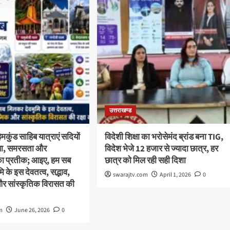
उत्तराखण्ड
कुंड साहिब यात्राएं सदियों
विदेशी शिक्षा का भरोसेमंद ब्रांड बना TIG,
स्था, समरसता और
विदेश भेजे 12 हजार से ज्यादा छात्र, हर
का प्रतीक; आइए, हम सब
छात्र को मिल रही सही दिशा
 के इस देवतत्व, सद्भाव,
swarajtv.com
April 1, 2026
0
और सांस्कृतिक विरासत की
m
June 26, 2026
0