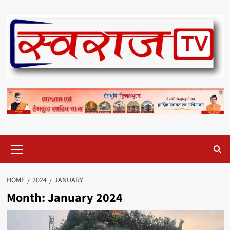
Skip
to
content
Primary
Menu
HOME
2024
JANUARY
Month:
January 2024