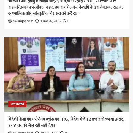
चारधाम और हेमकुंड साहिब यात्राएं सदियों से रही हैं आस्था, समरसता और
सहअस्तित्व का प्रतीक; आइए, हम सब मिलकर देवभूमि के इस देवतत्व, सद्भाव,
आध्यात्मिक और सांस्कृतिक विरासत की करें रक्षा
swarajtv.com
June 26, 2026
0
उत्तराखण्ड
विदेशी शिक्षा का भरोसेमंद ब्रांड बना TIG, विदेश भेजे 12 हजार से ज्यादा छात्र,
हर छात्र को मिल रही सही दिशा