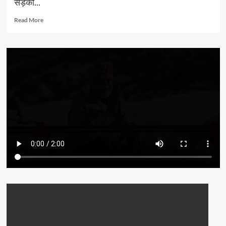
सड़कों...
Read
Read More
more
about
सीएम
धामी
ने
की
परिवहन
विभाग
की
समीक्षा,
कहा
–
बस
स्टेशनों
पर
यात्रियों
के
लिये
की
जाय
बेहतर