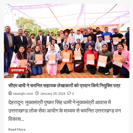
गणतंत्र
दिवस
परेड
में
आकर्षण
का
केन्द्र
होगी
सूचना
विभाग
की
झांकी,
उत्तराखण्ड
‘‘विकसित
उत्तराखण्ड‘‘
की
सीएम धामी ने चयनित सहायक लेखाकारों को प्रदान किये नियुक्ति पत्र
थीम
swarajtv.com
January 20, 2024
0
पर
की
देहरादून: मुख्यमंत्री पुष्कर सिंह धामी ने मुख्यमंत्री आवास में
है
उत्तराखण्ड लोक सेवा आयोग के माध्यम से चयनित उत्तराखण्ड वन
तैयार
विकास...
Read
Read More