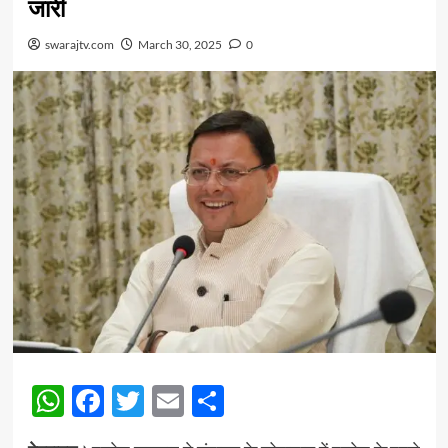
जारी
swarajtv.com
March 30, 2025
0
WhatsApp
Facebook
Twitter
Email
Share