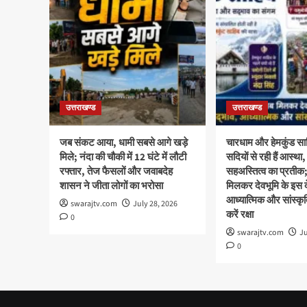
उत्तराखण्ड
उत्तराखण्ड
जब संकट आया, धामी सबसे आगे खड़े
चारधाम और हेमकुंड साह
मिले; नंदा की चौकी में 12 घंटे में लौटी
सदियों से रही हैं आस्
रफ्तार, तेज फैसलों और जवाबदेह
सहअस्तित्व का प्रती
शासन ने जीता लोगों का भरोसा
मिलकर देवभूमि के इस दे
आध्यात्मिक और सांस्क
swarajtv.com
July 28, 2026
करें रक्षा
0
swarajtv.com
Ju
0