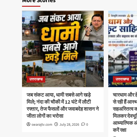
More Stories
उत्तराखण्ड
उत्तराखण्ड
जब संकट आया, धामी सबसे आगे खड़े
चारधाम और हेम
मिले; नंदा की चौकी में 12 घंटे में लौटी
से रही हैं आ
रफ्तार, तेज फैसलों और जवाबदेह शासन ने
सहअस्तित्व 
जीता लोगों का भरोसा
मिलकर देवभूमि
आध्यात्मिक 
swarajtv.com
July 28, 2026
0
करें रक्षा