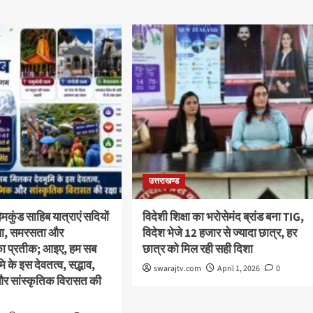
उत्तराखण्ड
कुंड साहिब यात्राएं सदियों
विदेशी शिक्षा का भरोसेमंद ब्रांड बना TIG,
स्था, समरसता और
विदेश भेजे 12 हजार से ज्यादा छात्र, हर
का प्रतीक; आइए, हम सब
छात्र को मिल रही सही दिशा
 के इस देवतत्व, सद्भाव,
swarajtv.com
April 1, 2026
0
और सांस्कृतिक विरासत की