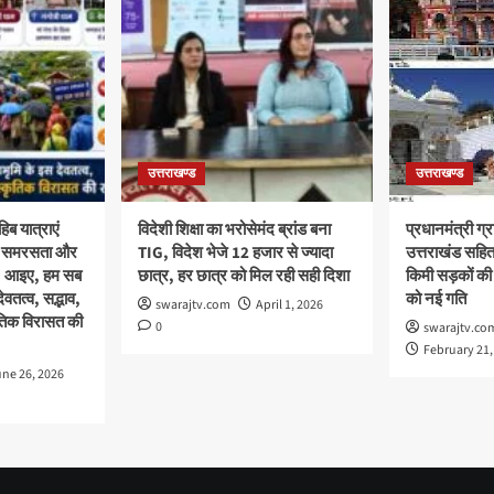
उत्तराखण्ड
उत्तराखण्ड
िब यात्राएं
विदेशी शिक्षा का भरोसेमंद ब्रांड बना
प्रधानमंत्री ग
था, समरसता और
TIG, विदेश भेजे 12 हजार से ज्यादा
उत्तराखंड सहित
क; आइए, हम सब
छात्र, हर छात्र को मिल रही सही दिशा
किमी सड़कों की
वतत्व, सद्भाव,
को नई गति
swarajtv.com
April 1, 2026
ृतिक विरासत की
0
swarajtv.co
February 21,
ne 26, 2026