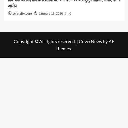
विधायक अरविंद पांडे के खिलाफ बेटे संग धरने पर बैठी बुजुर्ग महिला, लगाए गंभीर
आरोप
swarajtv.com
January 16, 2026
0
Copyright © All rights reserved.
|
CoverNews
by AF
themes.