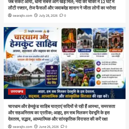
जब संकट आया, धामी सबसे आगे खड़े मिले; नंदा की चौकी में 12 घंटे में
लौटी रफ्तार, तेज फैसलों और जवाबदेह शासन ने जीता लोगों का भरोसा
swarajtv.com
July 28, 2026
0
उत्तराखण्ड
चारधाम और हेमकुंड साहिब यात्राएं सदियों से रही हैं आस्था, समरसता
और सहअस्तित्व का प्रतीक; आइए, हम सब मिलकर देवभूमि के इस
देवतत्व, सद्भाव, आध्यात्मिक और सांस्कृतिक विरासत की करें रक्षा
swarajtv.com
June 26, 2026
0