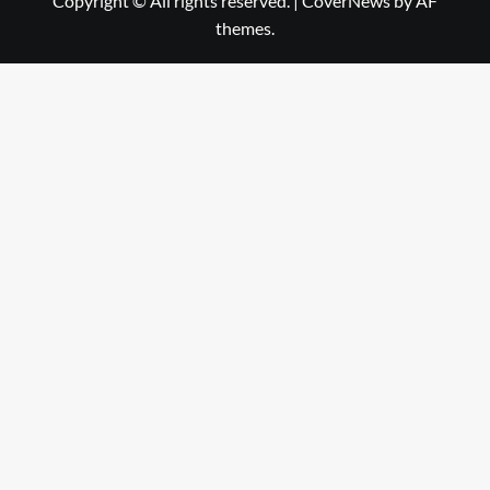
Copyright © All rights reserved.
|
CoverNews
by AF
themes.