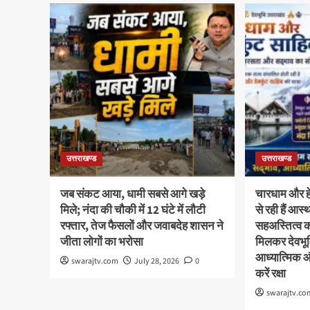
उत्तराखण्ड
उत्तराखण्ड
जब संकट आया, धामी सबसे आगे खड़े
चारधाम और हेम
मिले; नंदा की चौकी में 12 घंटे में लौटी
से रही हैं आ
रफ्तार, तेज फैसलों और जवाबदेह शासन ने
सहअस्तित्व 
जीता लोगों का भरोसा
मिलकर देवभूमि
आध्यात्मिक 
swarajtv.com
July 28, 2026
0
करें रक्षा
swarajtv.co