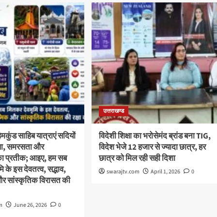
उत्तराखण्ड
कुंड साहिब यात्राएं सदियों
विदेशी शिक्षा का भरोसेमंद ब्रांड बना TIG,
स्था, समरसता और
विदेश भेजे 12 हजार से ज्यादा छात्र, हर
का प्रतीक; आइए, हम सब
छात्र को मिल रही सही दिशा
 के इस देवतत्व, सद्भाव,
swarajtv.com
April 1, 2026
0
और सांस्कृतिक विरासत की
m
June 26, 2026
0