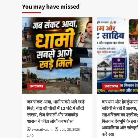
You may have missed
उत्तराखण्ड
उत्तराखण्ड
जब संकट आया, धामी सबसे आगे खड़े
चारधाम और हेमकुंड साह
मिले; नंदा की चौकी में 12 घंटे में लौटी
सदियों से रही हैं आस्
रफ्तार, तेज फैसलों और जवाबदेह
सहअस्तित्व का प्रती
शासन ने जीता लोगों का भरोसा
मिलकर देवभूमि के इस दे
आध्यात्मिक और सांस्क
swarajtv.com
July 28, 2026
करें रक्षा
0