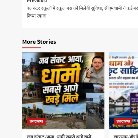
Post
Previous:
क्लस्टर स्कूलों में स्कूल बस की मिलेगी सुविधा, सीएम धामी ने कई बस
navigation
किया रवाना
More Stories
उत्तराखण्ड
उत्तराखण्ड
जब संकट आया, धामी सबसे आगे खड़े
चारधाम और हेम