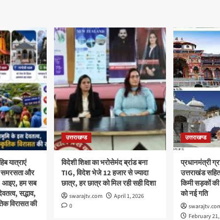
उत्तराखण्ड
उत्तराखण्ड
िब यात्राएं
विदेशी शिक्षा का भरोसेमंद ब्रांड बना
प्रधानमंत्री ग
था, समरसता और
TIG, विदेश भेजे 12 हजार से ज्यादा
उत्तराखंड सहित
क; आइए, हम सब
छात्र, हर छात्र को मिल रही सही दिशा
किमी सड़कों की
वतत्व, सद्भाव,
को नई गति
swarajtv.com
April 1, 2026
ृतिक विरासत की
0
swarajtv.co
February 21,