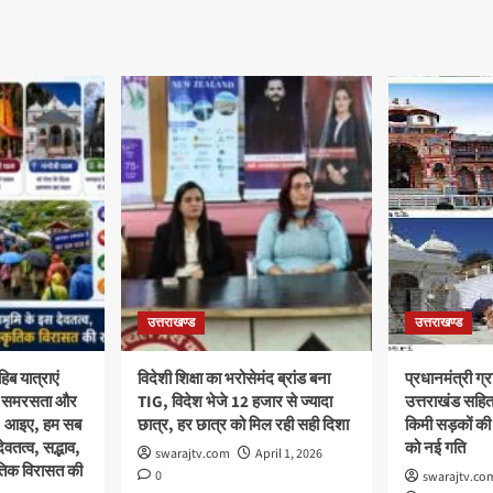
उत्तराखण्ड
उत्तराखण्ड
िब यात्राएं
विदेशी शिक्षा का भरोसेमंद ब्रांड बना
प्रधानमंत्री ग
था, समरसता और
TIG, विदेश भेजे 12 हजार से ज्यादा
उत्तराखंड सहित
क; आइए, हम सब
छात्र, हर छात्र को मिल रही सही दिशा
किमी सड़कों की
वतत्व, सद्भाव,
को नई गति
swarajtv.com
April 1, 2026
ृतिक विरासत की
0
swarajtv.co