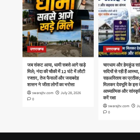
उत्तराखण्ड
उत्तराखण्ड
जब संकट आया, धामी सबसे आगे खड़े
चारधाम और हेमकुंड साह
मिले; नंदा की चौकी में 12 घंटे में लौटी
सदियों से रही हैं आस्
रफ्तार, तेज फैसलों और जवाबदेह
सहअस्तित्व का प्रती
शासन ने जीता लोगों का भरोसा
मिलकर देवभूमि के इस दे
आध्यात्मिक और सांस्क
swarajtv.com
July 28, 2026
करें रक्षा
0
swarajtv.com
Ju
0