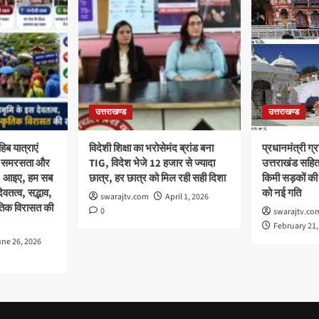
उत्तराखण्ड
उत्तराखण्ड
िब यात्राएं
विदेशी शिक्षा का भरोसेमंद ब्रांड बना
प्रधानमंत्री ग
था, समरसता और
TIG, विदेश भेजे 12 हजार से ज्यादा
उत्तराखंड सहित
क; आइए, हम सब
छात्र, हर छात्र को मिल रही सही दिशा
किमी सड़कों की
वतत्व, सद्भाव,
को नई गति
swarajtv.com
April 1, 2026
ृतिक विरासत की
0
swarajtv.co
February 21,
ne 26, 2026