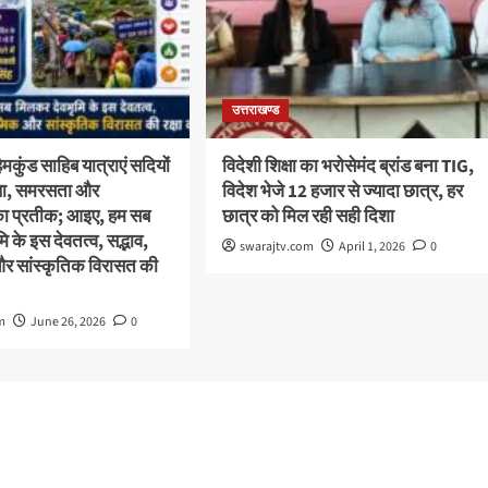
उत्तराखण्ड
कुंड साहिब यात्राएं सदियों
विदेशी शिक्षा का भरोसेमंद ब्रांड बना TIG,
स्था, समरसता और
विदेश भेजे 12 हजार से ज्यादा छात्र, हर
का प्रतीक; आइए, हम सब
छात्र को मिल रही सही दिशा
 के इस देवतत्व, सद्भाव,
swarajtv.com
April 1, 2026
0
और सांस्कृतिक विरासत की
m
June 26, 2026
0