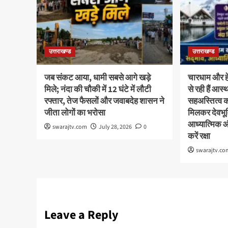
उत्तराखण्ड
उत्तराखण्ड
जब संकट आया, धामी सबसे आगे खड़े
चारधाम और हेम
मिले; नंदा की चौकी में 12 घंटे में लौटी
से रही हैं आ
रफ्तार, तेज फैसलों और जवाबदेह शासन ने
सहअस्तित्व 
जीता लोगों का भरोसा
मिलकर देवभूमि
आध्यात्मिक 
swarajtv.com
July 28, 2026
0
करें रक्षा
swarajtv.co
Leave a Reply