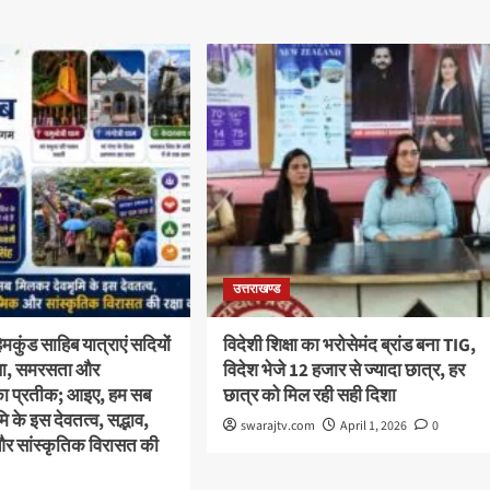
उत्तराखण्ड
कुंड साहिब यात्राएं सदियों
विदेशी शिक्षा का भरोसेमंद ब्रांड बना TIG,
स्था, समरसता और
विदेश भेजे 12 हजार से ज्यादा छात्र, हर
का प्रतीक; आइए, हम सब
छात्र को मिल रही सही दिशा
 के इस देवतत्व, सद्भाव,
swarajtv.com
April 1, 2026
0
और सांस्कृतिक विरासत की