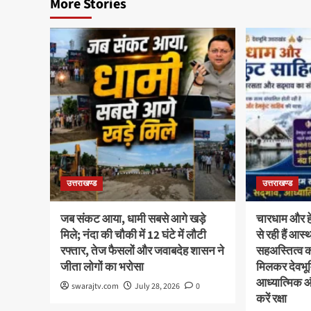
More Stories
उत्तराखण्ड
उत्तराखण्ड
जब संकट आया, धामी सबसे आगे खड़े
चारधाम और हेम
मिले; नंदा की चौकी में 12 घंटे में लौटी
से रही हैं आ
रफ्तार, तेज फैसलों और जवाबदेह शासन ने
सहअस्तित्व 
जीता लोगों का भरोसा
मिलकर देवभूमि
आध्यात्मिक 
swarajtv.com
July 28, 2026
0
करें रक्षा