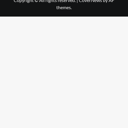
Copyright © All rights reserved.
|
CoverNews
by AF
themes.