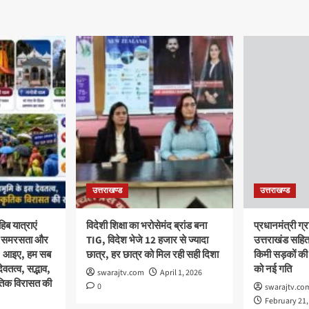
उत्तराखण्ड
उत्तराखण्ड
िब यात्राएं
विदेशी शिक्षा का भरोसेमंद ब्रांड बना
प्रधानमंत्री ग
था, समरसता और
TIG, विदेश भेजे 12 हजार से ज्यादा
उत्तराखंड सहित
क; आइए, हम सब
छात्र, हर छात्र को मिल रही सही दिशा
किमी सड़कों की
वतत्व, सद्भाव,
को नई गति
swarajtv.com
April 1, 2026
ृतिक विरासत की
0
swarajtv.co
February 21,