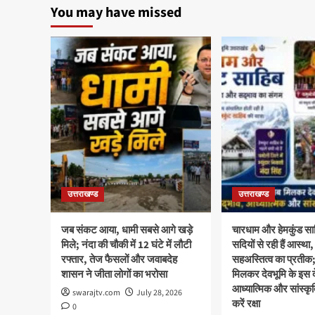
You may have missed
उत्तराखण्ड
उत्तराखण्ड
जब संकट आया, धामी सबसे आगे खड़े
चारधाम और हेमकुंड साह
मिले; नंदा की चौकी में 12 घंटे में लौटी
सदियों से रही हैं आस्
रफ्तार, तेज फैसलों और जवाबदेह
सहअस्तित्व का प्रती
शासन ने जीता लोगों का भरोसा
मिलकर देवभूमि के इस दे
आध्यात्मिक और सांस्क
swarajtv.com
July 28, 2026
करें रक्षा
0