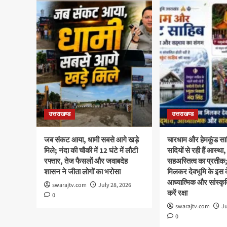
उत्तराखण्ड
उत्तराखण्ड
जब संकट आया, धामी सबसे आगे खड़े
चारधाम और हेमकुंड साह
मिले; नंदा की चौकी में 12 घंटे में लौटी
सदियों से रही हैं आस्
रफ्तार, तेज फैसलों और जवाबदेह
सहअस्तित्व का प्रती
शासन ने जीता लोगों का भरोसा
मिलकर देवभूमि के इस दे
आध्यात्मिक और सांस्क
swarajtv.com
July 28, 2026
करें रक्षा
0
swarajtv.com
Ju
0