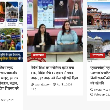
उत्तराखण्ड
उत्तराखण्ड
िब यात्राएं
विदेशी शिक्षा का भरोसेमंद ब्रांड बना
प्रधानमंत्री ग
था, समरसता और
TIG, विदेश भेजे 12 हजार से ज्यादा
उत्तराखंड सहित
क; आइए, हम सब
छात्र, हर छात्र को मिल रही सही दिशा
किमी सड़कों की
वतत्व, सद्भाव,
को नई गति
swarajtv.com
April 1, 2026
ृतिक विरासत की
0
swarajtv.co
February 21,
ne 26, 2026